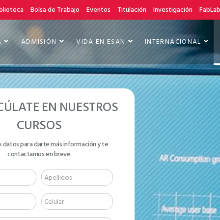
blioteca
Bolsa de Trabajo
Eventos
Titulación
Investigación
FabLa
A
ADMISIÓN
VIDA EN ESAN
INTERNACIONAL
CÚLATE EN NUESTROS
CURSOS
s datos para darte más información y te
contactamos en breve
ES
ALES CON R-