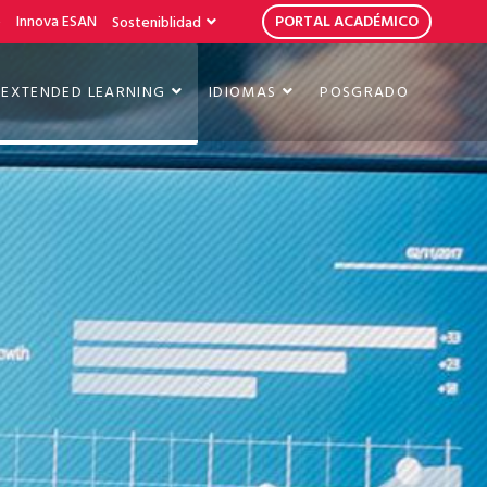
b
Innova ESAN
PORTAL ACADÉMICO
Sosteniblidad
EXTENDED LEARNING
IDIOMAS
POSGRADO