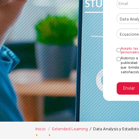
STUDIO
Acepto las
personale
Autorizo a
publicidad 
que brinda
satisfacción
Enviar
Inicio
Extended Learning
/
Data Analysis y Estadisti