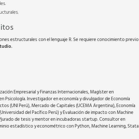
CON SPSS Y R
es.
s académicas
cturales.
09 clases - 36 horas académicas
0:30 p.m.
Lunes y Miércoles 7:00 p.m. a 10:30 p.m.
ero matricularme
sitos
Ver Temario
Quiero matricularme
ones estructurales con el lenguaje R. Se requiere conocimiento previo
tudio.
ación Empresarial y Finanzas Internacionales, Magíster en
en Psicología. Investigador en economía y divulgador de Economía
ectos (UNI Perú), Mercado de Capitales (UCEMA Argentina), Economía
Universidad del Pacífico Perú) y Evaluación de impacto con Machine
/jurado de tesis y mentor en incubadoras startup. Consultor en
minio estadístico y econométrico con Python, Machine Learning, Stata