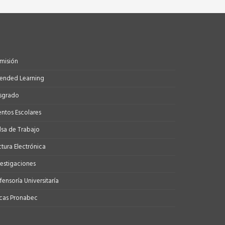
misión
tended Learning
sgrado
entos Escolares
lsa de Trabajo
ctura Electrónica
vestigaciones
ensoría Universitaría
cas Pronabec