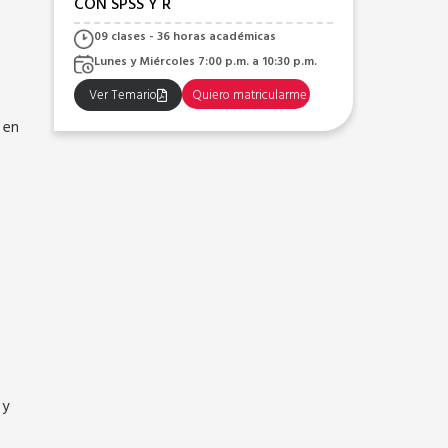
09 clases - 36 horas académicas
09 c
Viernes 7:00 p.m. a 10:30 p.m. y Sábados
Mart
3:00 p.m. a 6:30 p.m.
Ver 
Ver Temario
Quiero matricularme
 en
 y