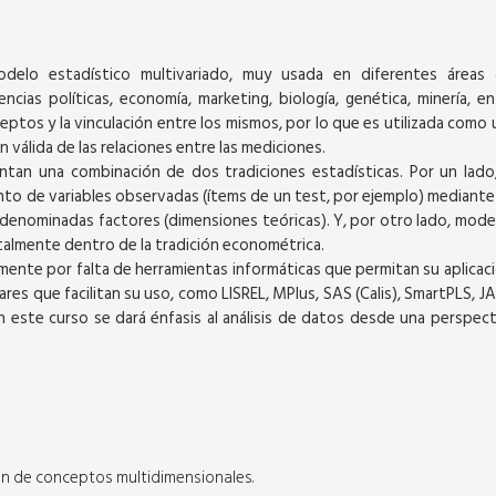
odelo estadístico multivariado, muy usada en diferentes áreas 
encias políticas, economía, marketing, biología, genética, minería, en
eptos y la vinculación entre los mismos, por lo que es utilizada como 
 válida de las relaciones entre las mediciones.
tan una combinación de dos tradiciones estadísticas. Por un lado,
14
24
junto de variables observadas (ítems de un test, por ejemplo) mediante
denominadas factores (dimensiones teóricas). Y, por otro lado, mode
AGOSTO
AGOSTO
almente dentro de la tradición econométrica.
almente por falta de herramientas informáticas que permitan su aplicaci
es que facilitan su uso, como LISREL, MPlus, SAS (Calis), SmartPLS, JA
este curso se dará énfasis al análisis de datos desde una perspect
Curso Virtual
: MACHINE
TÉCNICAS ESTADÍSTICAS
ón de conceptos multidimensionales.
APLICADAS A LA INVESTIGACIÓN