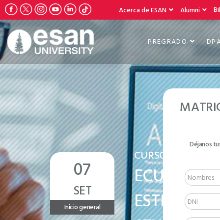
Bi
Acerca de ESAN
Alumni
PREGRADO
DP
MATRI
Déjanos tu
CURSO VIRTUAL
07
ECUACION
SET
ESTRUCTUR
Inicio general