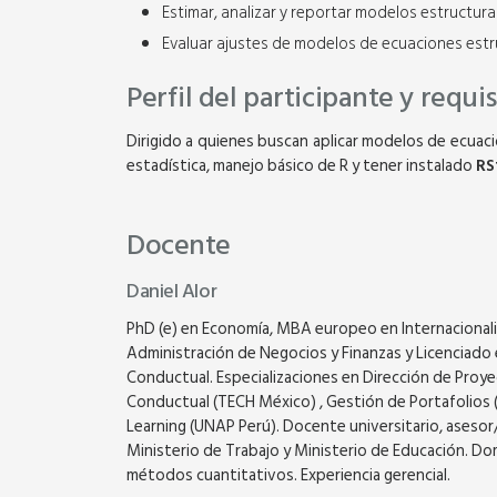
Estimar, analizar y reportar modelos estructural
06 clases - 24 hora
Evaluar ajustes de modelos de ecuaciones estru
Viernes 7:00 p.m. a 1
Ver Temario
Qui
Perfil del participante y requi
Dirigido a quienes buscan aplicar modelos de ecuaci
estadística, manejo básico de R y tener instalado
RS
Docente
Daniel Alor
PhD (e) en Economía, MBA europeo en Internacionaliz
Administración de Negocios y Finanzas y Licenciado 
Conductual. Especializaciones en Dirección de Proy
Conductual (TECH México) , Gestión de Portafolios (
Learning (UNAP Perú). Docente universitario, asesor
Ministerio de Trabajo y Ministerio de Educación. Do
métodos cuantitativos. Experiencia gerencial.