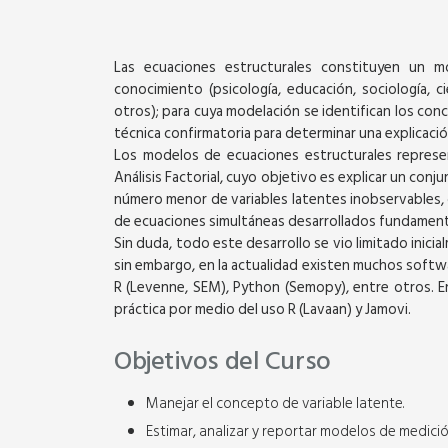
Las ecuaciones estructurales constituyen un m
conocimiento (psicología, educación, sociología, ci
otros); para cuya modelación se identifican los conc
técnica confirmatoria para determinar una explicación
Los modelos de ecuaciones estructurales represen
Análisis Factorial, cuyo objetivo es explicar un con
número menor de variables latentes inobservables, 
de ecuaciones simultáneas desarrollados fundament
Sin duda, todo este desarrollo se vio limitado inici
sin embargo, en la actualidad existen muchos softwar
R (Levenne, SEM), Python (Semopy), entre otros. En 
práctica por medio del uso R (Lavaan) y Jamovi.
Curso Virtual
Objetivos del Curso
Manejar el concepto de variable latente.
PYTHON - NIVEL II
Estimar, analizar y reportar modelos de medici
LEARNING