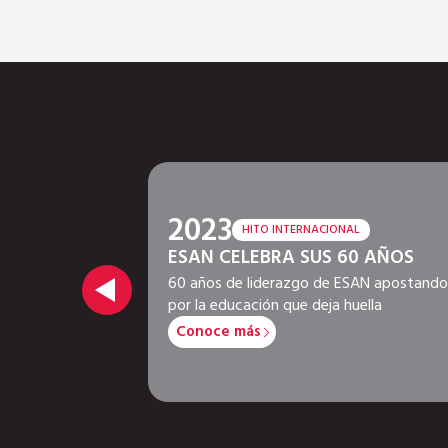
2023
HITO INTERNACIONAL
ESAN CELEBRA SUS 60 AÑOS
giosa
da ESAN, la
60 años de liderazgo de ESAN apostando
 de habla
por la educación que deja huella
Conoce más