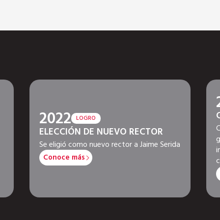
2022
LOGRO
C
ELECCIÓN DE NUEVO RECTOR
g
Se eligió como nuevo rector a Jaime Serida
i
Conoce más
c