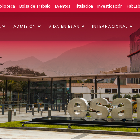
blioteca
Bolsa de Trabajo
Eventos
Titulación
Investigación
FabLa
A
ADMISIÓN
VIDA EN ESAN
INTERNACIONAL