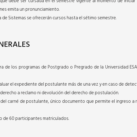
 que debe ser cursada en el semestre vigente al momento de iniciar l
nes emita un pronunciamiento.
ría de Sistemas se ofrecerán cursos hasta el sétimo semestre.
NERALES
ra de los programas de Postgrado o Pregrado de la Universidad ESA
luar el expediente del postulante más de una vez y en caso de detect
in derecho a reclamo ni devolución del derecho de postulación.
 del carné de postulante, único documento que permite el ingreso a r
mo de 60 participantes matriculados.