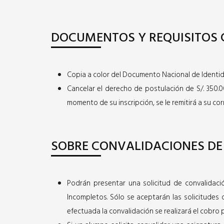
Dirigido a personas que cumplan las siguiente
EXAMEN VIRTUAL:
DOCUMENTOS Y REQUISITOS 
Haber aprobado como mínimo 72 créditos
Instituto Superior debe ser una carrera q
Dirigido a personas que cumplan las siguiente
Edad mínima de 23 años.
Sin estudios superiores previos.
Copia a color del Documento Nacional de Identidad 
Edad mínima de 23 años.
DOCUMENTOS ESPECÍFICOS (ADICIONALES
Cancelar el derecho de postulación de S/. 350.0
momento de su inscripción, se le remitirá a su c
Certificado oficial de notas emitido por 
DOCUMENTOS ESPECÍFICOS (ADICIONALES
Constancia de Conducta emitido por la i
Certificado oficial de estudios de primer
SOBRE CONVALIDACIONES DE
La documentación debe ser presentada en origin
La documentación debe ser presentada en origin
Preinscríbete aquí
Preinscríbete aquí
Podrán presentar una solicitud de convalidac
Incompletos. Sólo se aceptarán las solicitudes 
efectuada la convalidación se realizará el cobro 