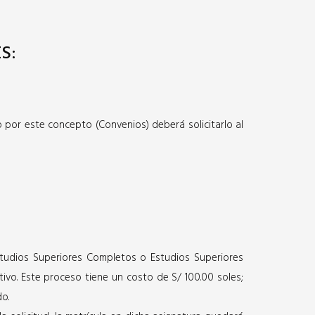
S:
tudios regulares en un Instituto (en caso de
 por este concepto (Convenios) deberá solicitarlo al
del Ministerio de Educación)
.
 opción a copia legalizada.
 opción a copia legalizada.
studios Superiores Completos o Estudios Superiores
ivo. Este proceso tiene un costo de S/ 100.00 soles;
do.