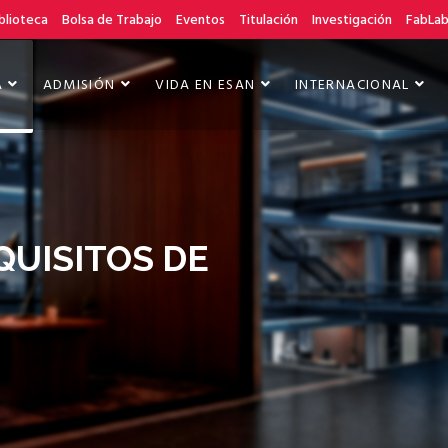
blioteca
Bolsa de Trabajo
Eventos
Titulación
Investigación
FabLa
A
ADMISIÓN
VIDA EN ESAN
INTERNACIONAL
QUISITOS DE