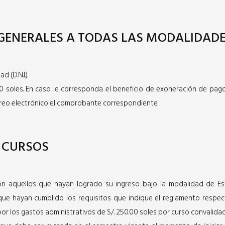
s condiciones:
GENERALES A TODAS LAS MODALIDADE
 académicos en una carrera universitaria ó 02 años completos de es
ue otorgue Título de Profesional a Nombre de la Nación).
s condiciones:
(D.N.I.).
)
0 soles. En caso le corresponda el beneficio de exoneración de pago
orreo electrónico el comprobante correspondiente.
1
la institución de procedencia
(en el caso de instituto, en el formato 
)
nstitución de procedencia
.
2
o a quinto de secundaria
 CURSOS
al a excepción de aquella que se indica en copia autenticada o con la
al a excepción de aquella que se indica en copia autenticada o con la
ión aquellos que hayan logrado su ingreso bajo la modalidad de E
que hayan cumplido los requisitos que indique el reglamento respect
por los gastos administrativos de S/. 250.00 soles por curso convalida