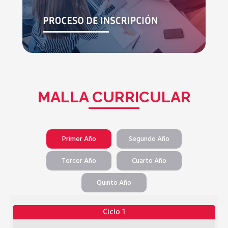
MALLA CURRICULAR
Primer Año
Segundo Año
Tercer Año
Cuarto Año
Quinto Año
Ciclo 1