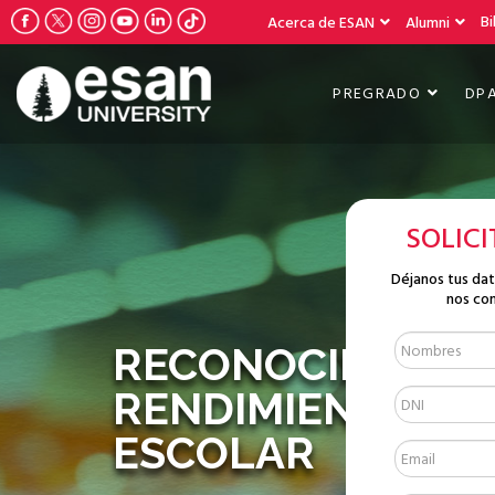
Bi
Acerca de ESAN
Alumni
PREGRADO
DP
SOLIC
Déjanos tus da
nos co
RECONOCIMIENTO
RENDIMIENTO
ESCOLAR