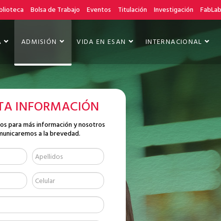
blioteca
Bolsa de Trabajo
Eventos
Titulación
Investigación
FabLa
A
ADMISIÓN
VIDA EN ESAN
INTERNACIONAL
ITA INFORMACIÓN
tos para más información y nosotros
municaremos a la brevedad.
 AL