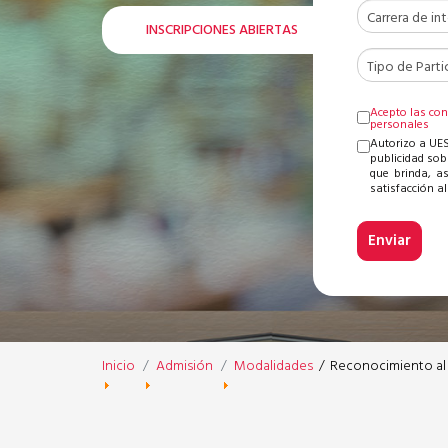
INSCRIPCIONES ABIERTAS
Acepto las con
personales
Autorizo a UES
publicidad sob
que brinda, a
satisfacción al 
Inicio
Admisión
Modalidades
/
Reconocimiento al 