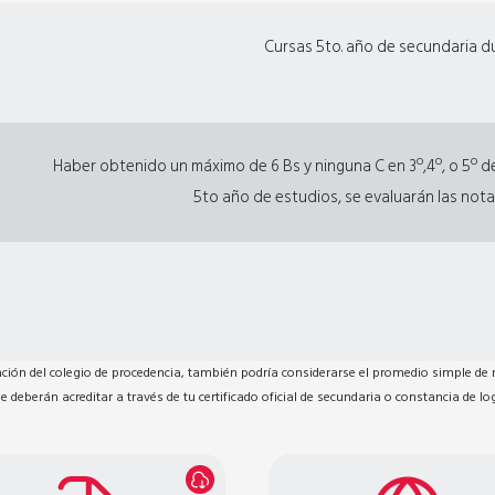
Cursas 5to. año de secundaria du
Haber obtenido un máximo de 6 Bs y ninguna C en 3º,4º, o 5º d
5to año de estudios, se evaluarán las notas
ación del colegio de procedencia, también podría considerarse el promedio simple de n
se deberán acreditar a través de tu certificado oficial de secundaria o constancia de lo