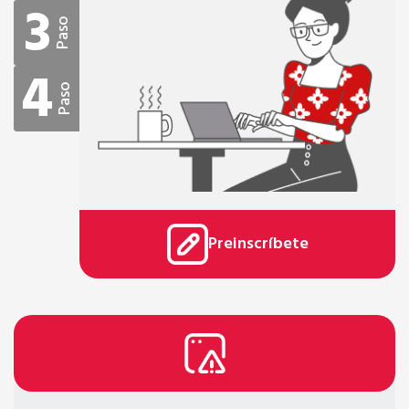
3
Paso
4
Paso
Preinscríbete