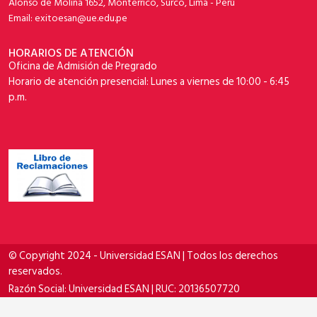
Alonso de Molina 1652, Monterrico, Surco, Lima - Perú
Email: exitoesan@ue.edu.pe
HORARIOS DE ATENCIÓN
Oficina de Admisión de Pregrado
Horario de atención presencial: Lunes a viernes de 10:00 - 6:45
p.m.
© Copyright 2024 - Universidad ESAN | Todos los derechos
reservados.
Razón Social: Universidad ESAN | RUC: 20136507720