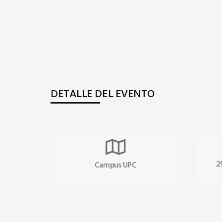
DETALLE DEL EVENTO
far
fa-
2
Campus UPC
map