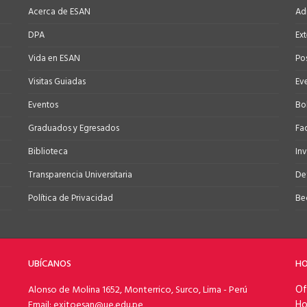
Acerca de ESAN
Ad
DPA
Ex
Vida en ESAN
Po
Visitas Guiadas
Ev
Eventos
Bo
Graduados y Egresados
Fa
Biblioteca
In
Transparencia Universitaria
Def
Política de Privacidad
Be
UBÍCANOS
HO
Of
Alonso de Molina 1652, Monterrico, Surco, Lima - Perú
Ho
Email: exitoesan@ue.edu.pe