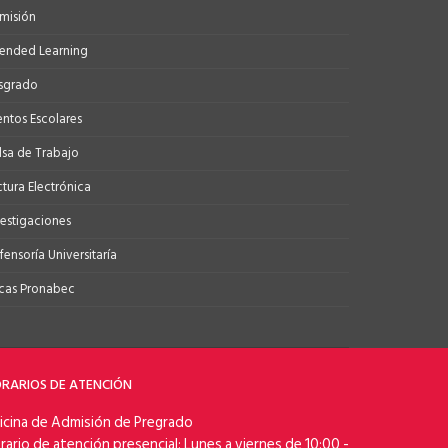
misión
tended Learning
sgrado
entos Escolares
lsa de Trabajo
ctura Electrónica
vestigaciones
ensoría Universitaría
cas Pronabec
RARIOS DE ATENCIÓN
icina de Admisión de Pregrado
rario de atención presencial: Lunes a viernes de 10:00 -