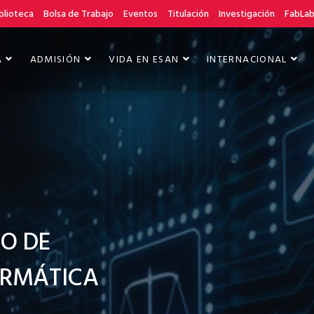
blioteca
Bolsa de Trabajo
Eventos
Titulación
Investigación
FabLa
A
ADMISIÓN
VIDA EN ESAN
INTERNACIONAL
O DE
ORMÁTICA