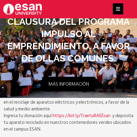
CLAUSURA DEL PROGRAMA
IMPULSO AL
EMPRENDIMIENTO, A FAVOR
DE OLLAS COMUNES.
MÁS INFORMACIÓN
Premiación concurso "TRAE TU RAEE" - Abril 2025
Sorteo dirigido a la comunidad ESAN, que participa activamente
en el reciclaje de aparatos eléctricos y electrónicos, a favor de la
salud y medio ambiente.
Ingresa tu donación aquí
https://bit.ly/
TraetuRAEEsan
y deposita
tu aparato reciclado en nuestros contenedores verdes ubicados
en el campus ESAN.