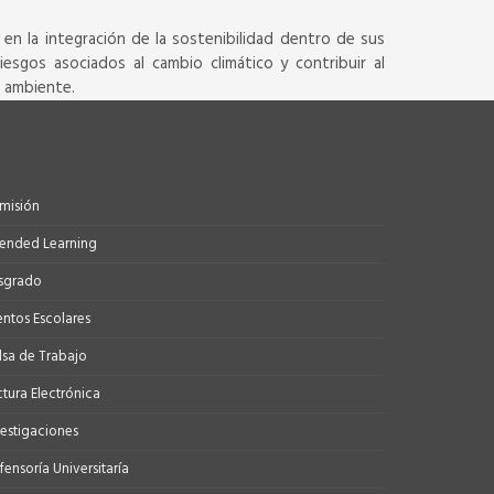
en la integración de la sostenibilidad dentro de sus
iesgos asociados al cambio climático y contribuir al
o ambiente.
misión
tended Learning
sgrado
entos Escolares
lsa de Trabajo
ctura Electrónica
vestigaciones
ensoría Universitaría