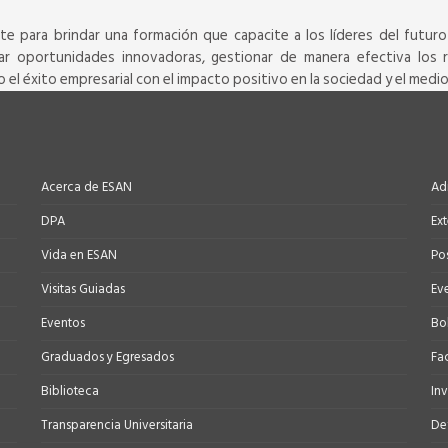
 para brindar una formación que capacite a los líderes del futuro 
icar oportunidades innovadoras, gestionar de manera efectiva los r
o el éxito empresarial con el impacto positivo en la sociedad y el medi
Acerca de ESAN
Ad
DPA
Ex
Vida en ESAN
Po
Visitas Guiadas
Ev
Eventos
Bo
Graduados y Egresados
Fa
Biblioteca
In
Transparencia Universitaria
Def