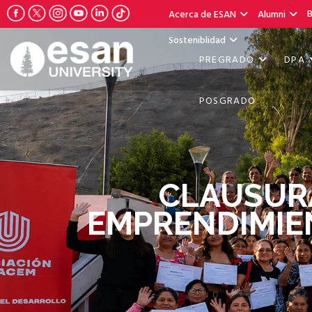
B
Acerca de ESAN
Alumni
Sosteniblidad
PREGRADO
DPA
POSGRADO
CLAUSUR
EMPRENDIMIEN