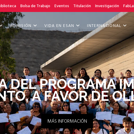
iblioteca
Bolsa de Trabajo
Eventos
Titulación
Investigación
FabLa
ADMISIÓN
VIDA EN ESAN
INTERNACIONAL
A DEL PROGRAMA IM
TO, A FAVOR DE O
MÁS INFORMACIÓN