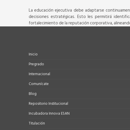
La educación ejecutiva debe adaptarse continuamente
decisiones estratégicas. Esto les permitirá identif
fortalecimiento de la reputación corporativa, alineand
Inicio
Pregrado
Internacional
Comunícate
Blog
Repositorio Institucional
Incubadora Innova ESAN
Titulación