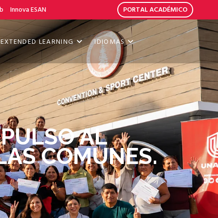
b
Innova ESAN
PORTAL ACADÉMICO
EXTENDED LEARNING
IDIOMAS
PULSO AL
LLAS COMUNES.