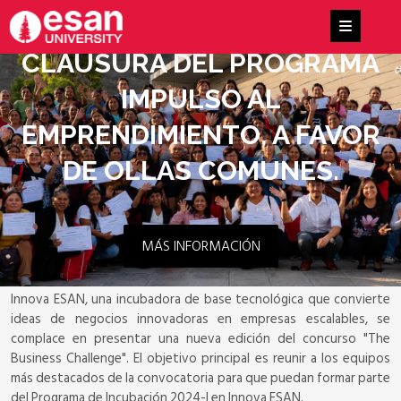
CLAUSURA DEL PROGRAMA
IMPULSO AL
EMPRENDIMIENTO, A FAVOR
DE OLLAS COMUNES.
MÁS INFORMACIÓN
"The Business Challenge" busca ideas que ofrezcan soluciones a
problemas reales, sostenibles y escalables. ¡Inscríbete
aquí
!
Innova ESAN, una incubadora de base tecnológica que convierte
ideas de negocios innovadoras en empresas escalables, se
complace en presentar una nueva edición del concurso "The
Business Challenge". El objetivo principal es reunir a los equipos
más destacados de la convocatoria para que puedan formar parte
del Programa de Incubación 2024-I en Innova ESAN.