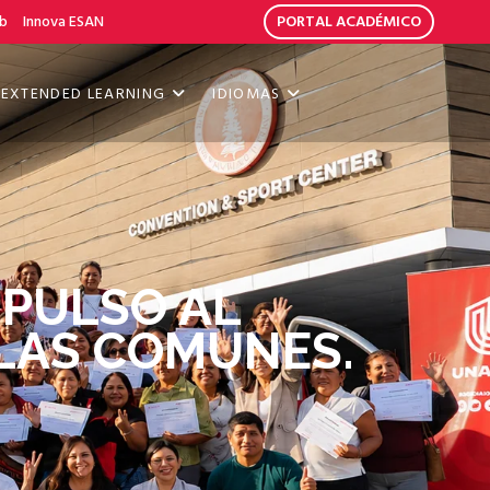
b
Innova ESAN
PORTAL ACADÉMICO
EXTENDED LEARNING
IDIOMAS
PULSO AL
LLAS COMUNES.