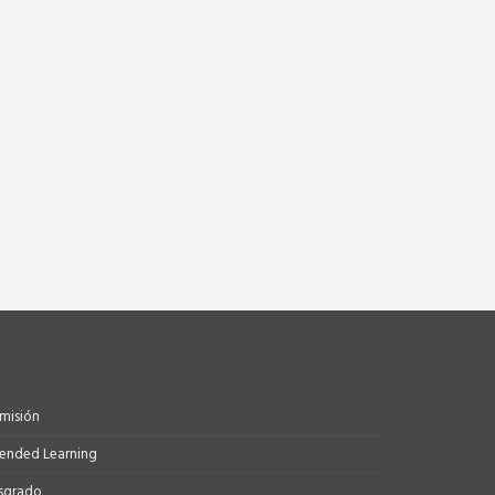
misión
tended Learning
sgrado