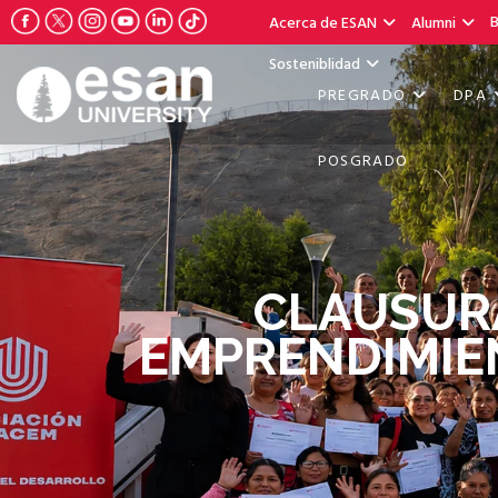
B
Acerca de ESAN
Alumni
Sosteniblidad
PREGRADO
DPA
POSGRADO
CLAUSUR
EMPRENDIMIEN