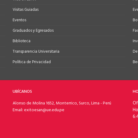
Visitas Guiadas
Ev
Eventos
Bo
Graduados y Egresados
Fa
Biblioteca
In
Transparencia Universitaria
Def
Política de Privacidad
Be
UBÍCANOS
HO
Of
Alonso de Molina 1652, Monterrico, Surco, Lima - Perú
Ho
Email: exitoesan@ue.edu.pe
6: