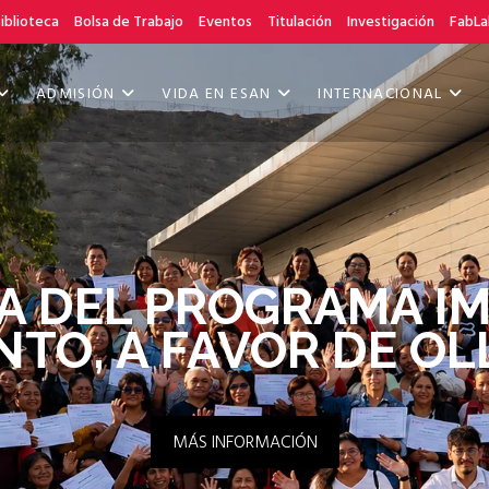
iblioteca
Bolsa de Trabajo
Eventos
Titulación
Investigación
FabLa
ADMISIÓN
VIDA EN ESAN
INTERNACIONAL
A DEL PROGRAMA IM
TO, A FAVOR DE O
MÁS INFORMACIÓN