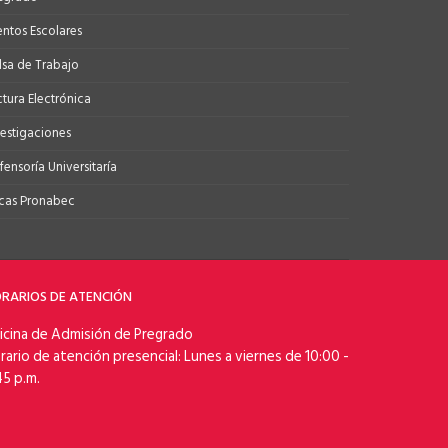
entos Escolares
lsa de Trabajo
ctura Electrónica
vestigaciones
ensoría Universitaría
cas Pronabec
RARIOS DE ATENCIÓN
icina de Admisión de Pregrado
rario de atención presencial: Lunes a viernes de 10:00 -
45 p.m.