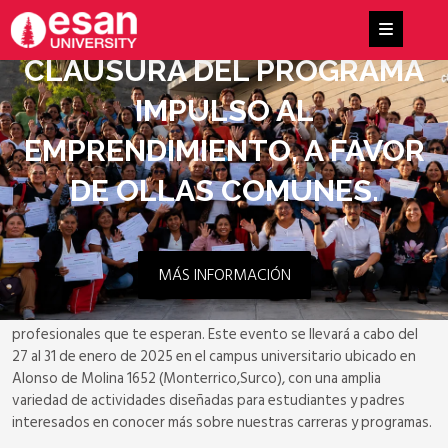
CLAUSURA DEL PROGRAMA
IMPULSO AL
EMPRENDIMIENTO, A FAVOR
DE OLLAS COMUNES.
MÁS INFORMACIÓN
La Universidad ESAN te invita a su Open Day 2025, una experiencia
única para descubrir las oportunidades académicas y
profesionales que te esperan. Este evento se llevará a cabo del
27 al 31 de enero de 2025 en el campus universitario ubicado en
Alonso de Molina 1652 (Monterrico,Surco), con una amplia
variedad de actividades diseñadas para estudiantes y padres
interesados en conocer más sobre nuestras carreras y programas.