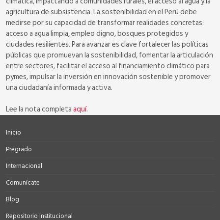
climática, impactando a comunidades rurales, el acceso al agua y la
agricultura de subsistencia. La sostenibilidad en el Perú debe
medirse por su capacidad de transformar realidades concretas:
acceso a agua limpia, empleo digno, bosques protegidos y
ciudades resilientes. Para avanzar es clave fortalecer las políticas
públicas que promuevan la sostenibilidad, fomentar la articulación
entre sectores, facilitar el acceso al financiamiento climático para
pymes, impulsar la inversión en innovación sostenible y promover
una ciudadanía informada y activa.
Lee la nota completa
aquí
.
Inicio
Pregrado
Internacional
Comunícate
Blog
Repositorio Institucional