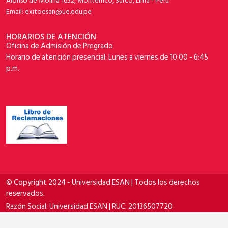
Alonso de Molina 1652, Monterrico, Surco, Lima - Perú
Email: exitoesan@ue.edu.pe
HORARIOS DE ATENCIÓN
Oficina de Admisión de Pregrado
Horario de atención presencial: Lunes a viernes de 10:00 - 6:45
p.m.
© Copyright 2024 - Universidad ESAN | Todos los derechos
reservados.
Razón Social: Universidad ESAN | RUC: 20136507720