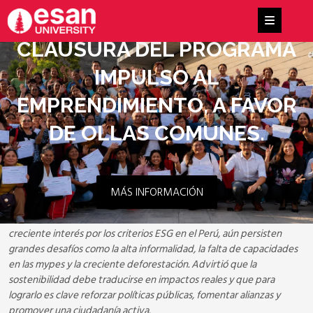
CLAUSURA DEL PROGRAMA
IMPULSO AL
EMPRENDIMIENTO, A FAVOR
DE OLLAS COMUNES.
MÁS INFORMACIÓN
Mayra Arauco, directora de la
carrera de Ingeniería Ambiental de
ESAN University
, indicó en El Peruano que, aunque se muestra un
creciente interés por los criterios ESG en el Perú, aún persisten
grandes desafíos como la alta informalidad, la falta de capacidades
en las mypes y la creciente deforestación. Advirtió que la
sostenibilidad debe traducirse en impactos reales y que para
lograrlo es clave reforzar políticas públicas, fomentar alianzas y
promover una ciudadanía activa.