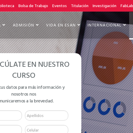
blioteca
Bolsa de Trabajo
Eventos
Titulación
Investigación
FabLa
A
ADMISIÓN
VIDA EN ESAN
INTERNACIONAL
CÚLATE EN NUESTRO
CURSO
tus datos para más información y
nosotros nos
municaremos a la brevedad.
 365: DOMINA
MIENTAS