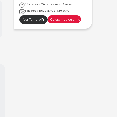
PROF
06 clases - 24 horas académicas
06 c
Sábados 9:30 a.m. a 1:00 p.m.
Sába
Ver Temario
Quiero matricularme
Ver 