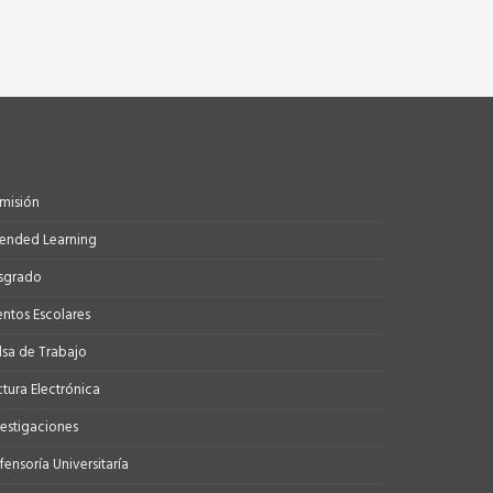
misión
tended Learning
sgrado
entos Escolares
lsa de Trabajo
ctura Electrónica
vestigaciones
ensoría Universitaría