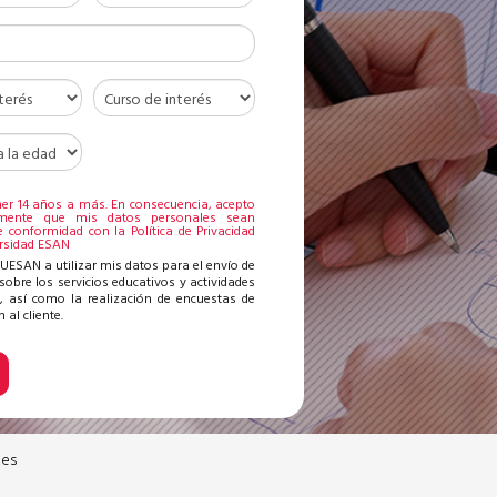
S
ner 14 años a más. En consecuencia, acepto
amente que mis datos personales sean
e conformidad con la Política de Privacidad
ersidad ESAN
 UESAN a utilizar mis datos para el envío de
sobre los servicios educativos y actividades
, así como la realización de encuestas de
 al cliente.
tes