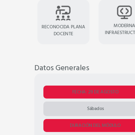
04 clases - 16 hora
Sábados 3:00 p.m. a 
Ver Temario
Qui
MODERN
RECONOCIDA PLANA
INFRAESTRUC
DOCENTE
Datos Generales
FECHA: 29 DE AGOSTO
Sábados
DURACIÓN DEL MÓDULO