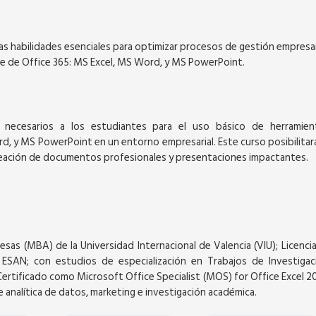
las habilidades esenciales para optimizar procesos de gestión empresar
te de Office 365: MS Excel, MS Word, y MS PowerPoint.
22
29
 necesarios a los estudiantes para el uso básico de herramien
, y MS PowerPoint en un entorno empresarial. Este curso posibilitará
AGOSTO
AGOSTO
creación de documentos profesionales y presentaciones impactantes.
Curso Virtual
as (MBA) de la Universidad Internacional de Valencia (VIU); Licenci
 ESAN; con estudios de especialización en Trabajos de Investigac
Certificado como Microsoft Office Specialist (MOS) for Office Excel 20
EENS: EXPRÉSATE
MS OFFICE 365: DOMINA LAS
e analítica de datos, marketing e investigación académica.
HERRAMIENTAS ESENCIALES