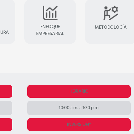
s académicas
06 clases - 24 horas académicas
6:30 p.m.
Sábados 10:00 a.m. a 1:30 p.m.
ero matricularme
Ver Temario
Quiero matricularme
A
ENFOQUE
METODOLOGÍA
TURA
EMPRESARIAL
HORARIO
10:00 a.m. a 1:30 p.m.
INVERSIÓN*