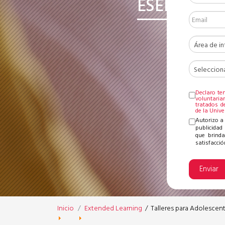
ESENCIALE
Declaro te
voluntari
tratados d
de la Univ
Autorizo a
publicidad 
que brinda
satisfacción
Enviar
Inicio
Extended Learning
/
Talleres para Adolescen