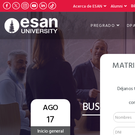
Bi
Acerca de ESAN
Alumni
PREGRADO
DP
MATRI
Déjanos 
BUSINESS E
co
AGO
17
Inicio general