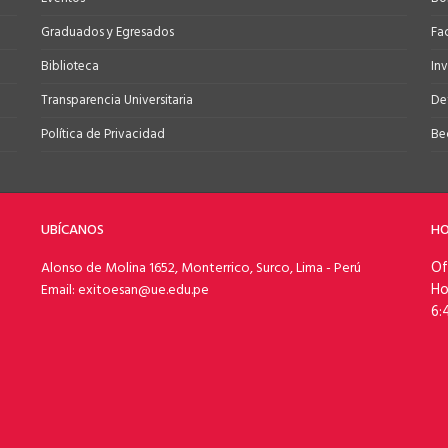
Graduados y Egresados
Fa
Biblioteca
In
Transparencia Universitaria
Def
Política de Privacidad
Be
UBÍCANOS
HO
Of
Alonso de Molina 1652, Monterrico, Surco, Lima - Perú
Ho
Email: exitoesan@ue.edu.pe
6: