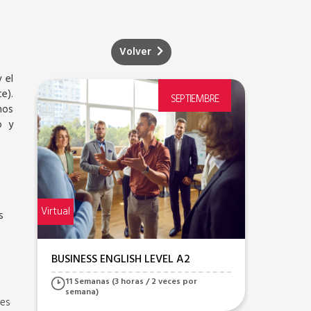
Volver
 el
e).
SEPTIEMBRE
nos
o y
Virtual
Virtual
s
BUSINESS ENGLISH LEVEL A2+
BUSIN
11 semanas (3 horas / 2 veces por
11 s
semana)
sem
les