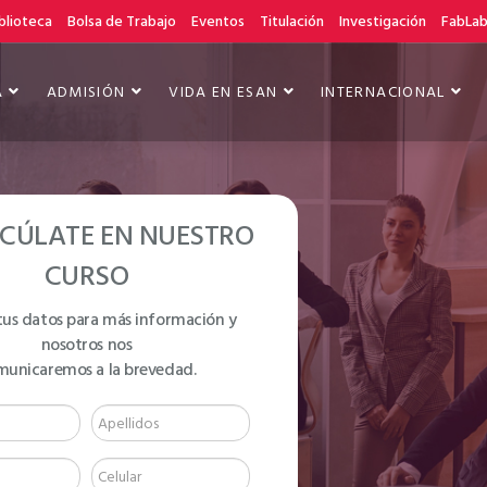
blioteca
Bolsa de Trabajo
Eventos
Titulación
Investigación
FabLa
A
ADMISIÓN
VIDA EN ESAN
INTERNACIONAL
CÚLATE EN NUESTRO
CURSO
tus datos para más información y
nosotros nos
NGLISH LEVEL B1
municaremos a la brevedad.