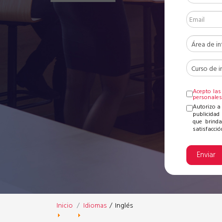
Acepto las
personale
Autorizo a
publicidad 
que brinda
satisfacción
Enviar
Inicio
Idiomas
/
Inglés