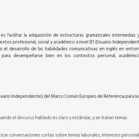
 es facilitar la adquisición de estructuras gramaticales intermedias y
xtos profesional, social y académico a nivel B1 (Usuario Independient
SEPTIEMBRE
SEPTIEMBRE
o el desarrollo de las habilidades comunicativas en inglés en entor
s para desempeñarse bien en los contextos personal, académic
Virtual
1 (Usuario Independiente) del Marco Común Europeo de Referencia para la
LEVEL A1
BUSINESS ENGLISH LEVEL A2
 cuando el discurso hablado es claro y estándar, y se tratan temas
/ 2 veces por
11 Semanas (3 horas / 2 veces por
semana)
cticar conversaciones cortas sobre temas laborales, intereses persona