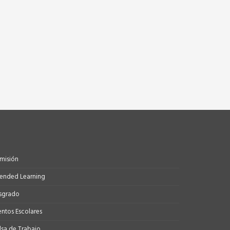
misión
tended Learning
sgrado
entos Escolares
lsa de Trabajo