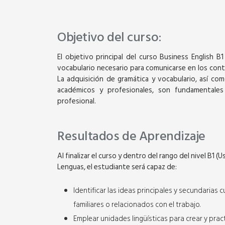
Objetivo del curso:
El objetivo principal del curso Business English B1
vocabulario necesario para comunicarse en los conte
La adquisición de gramática y vocabulario, así com
académicos y profesionales, son fundamentale
profesional.
Resultados de Aprendizaje
Virtual
Al finalizar el curso y dentro del rango del nivel B
Lenguas, el estudiante será capaz de:
BUSINESS ENGLISH 
Identificar las ideas principales y secundarias
familiares o relacionados con el trabajo.
11 Semanas (3 horas 
semana)
Emplear unidades lingüísticas para crear y pra