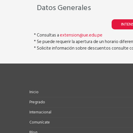
Datos Generales
INTEN
* Consultas a
extension@ue.edu.pe
* Se puede requerir la apertura de un horario difer
* Solicite información sobre descuentos consulte co
Inicio
Pregrado
Internacional
Comunícate
Blog