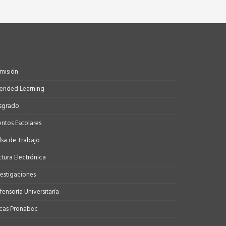
misión
tended Learning
sgrado
entos Escolares
lsa de Trabajo
ctura Electrónica
vestigaciones
ensoría Universitaría
cas Pronabec