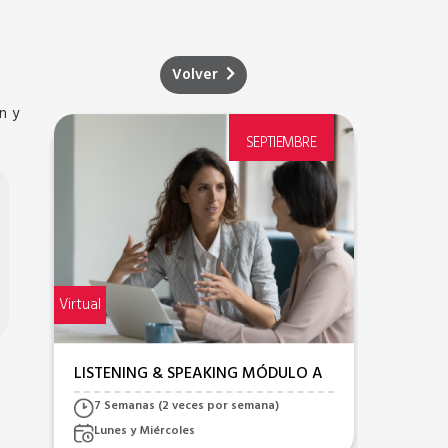
Volver
n y
SEPTIEMBRE
Virtual
Virtual
LISTENING & SPEAKING MÓDULO A
LISTE
7 Semanas (2 veces por semana)
7 S
Lunes y Miércoles
Lune