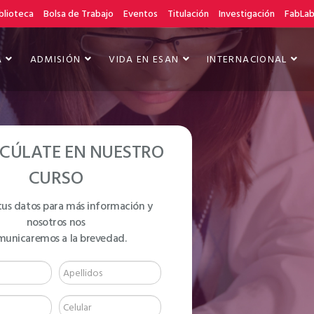
blioteca
Bolsa de Trabajo
Eventos
Titulación
Investigación
FabLa
A
ADMISIÓN
VIDA EN ESAN
INTERNACIONAL
CÚLATE EN NUESTRO
CURSO
tus datos para más información y
nosotros nos
 WRITING
municaremos a la brevedad.