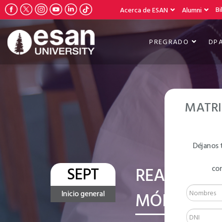
Bi
Acerca de ESAN
Alumni
PREGRADO
DP
MATRI
Déjanos 
SEPT
READING &
co
MÓDULO A
Inicio general