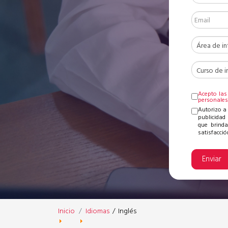
Acepto las
personale
Autorizo a
publicidad 
que brinda
satisfacción
Enviar
Inicio
Idiomas
/
Inglés