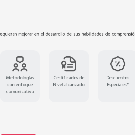
 requieran mejorar en el desarrollo de sus habilidades de comprensió
SEPTIEMBRE
SEPTIEMBRE
Metodologías
Certificados de
Descuentos
con enfoque
Nivel alcanzado
Especiales*
comunicativo
Virtual
R A1 & A2
REMEDIAL GRAMMAR B1 & B2
ras académicas
4 Sesiones de 16 horas académicas
Sábados