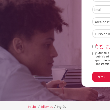
Acepto las
personale
Autorizo a
publicidad 
que brinda
satisfacción
Enviar
Inicio
Idiomas
/
Inglés