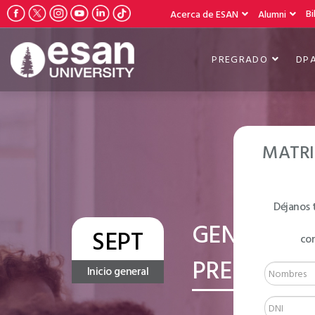
Bi
Acerca de ESAN
Alumni
PREGRADO
DP
MATRI
Déjanos 
GENERAL E
SEPT
co
PRE-INTER
Inicio general