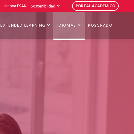
b
Innova ESAN
PORTAL ACADÉMICO
Sosteniblidad
EXTENDED LEARNING
IDIOMAS
POSGRADO