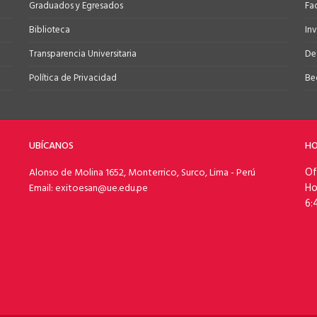
Graduados y Egresados
Fa
Biblioteca
In
Transparencia Universitaria
Def
Política de Privacidad
Be
UBÍCANOS
HO
Of
Alonso de Molina 1652, Monterrico, Surco, Lima - Perú
Ho
Email: exitoesan@ue.edu.pe
6: