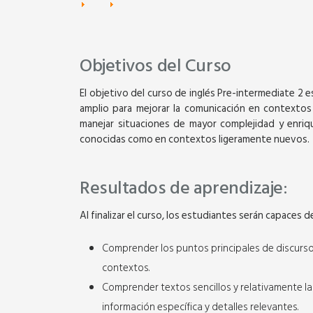
Objetivos del Curso
El objetivo del curso de inglés Pre-intermediate 2 e
amplio para mejorar la comunicación en contextos c
manejar situaciones de mayor complejidad y enriq
conocidas como en contextos ligeramente nuevos.
Resultados de aprendizaje:
Al finalizar el curso, los estudiantes serán capaces d
Virtual
Comprender los puntos principales de discursos
contextos.
GENERAL ENGLISH 
Comprender textos sencillos y relativamente lar
BEGINNER 1
información específica y detalles relevantes.
36 horas académica