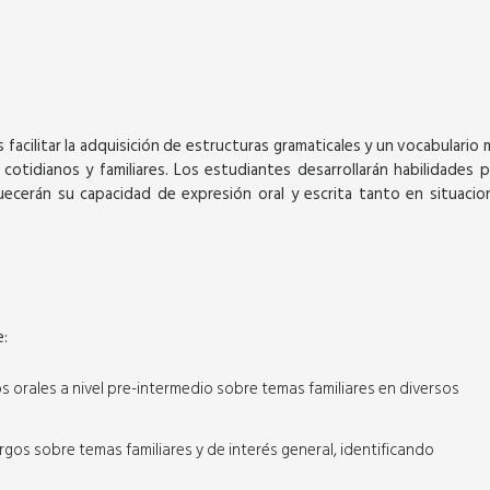
s facilitar la adquisición de estructuras gramaticales y un vocabulario 
otidianos y familiares. Los estudiantes desarrollarán habilidades p
SEPTIEMBRE
SEPTIEMBRE
uecerán su capacidad de expresión oral y escrita tanto en situacio
e:
Virtual
 orales a nivel pre-intermedio sobre temas familiares en diversos
COURSES -
GENERAL ENGLISH COURSES -
gos sobre temas familiares y de interés general, identificando
BEGINNER 2
s
36 horas académicas