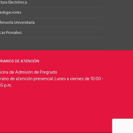
ctura Electrónica
vestigaciones
ensoría Universitaría
cas Pronabec
RARIOS DE ATENCIÓN
icina de Admisión de Pregrado
rario de atención presencial: Lunes a viernes de 10:00 -
45 p.m.