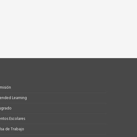
misión
tended Learning
sgrado
entos Escolares
lsa de Trabajo