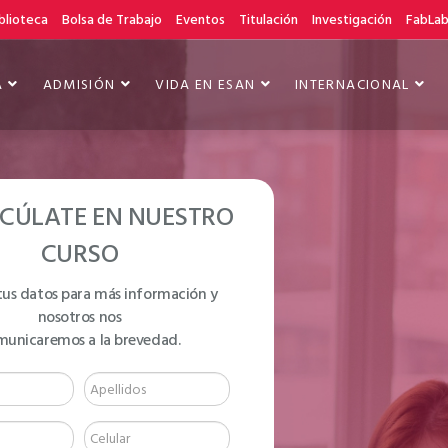
blioteca
Bolsa de Trabajo
Eventos
Titulación
Investigación
FabLa
A
ADMISIÓN
VIDA EN ESAN
INTERNACIONAL
CÚLATE EN NUESTRO
CURSO
tus datos para más información y
nosotros nos
NGLISH COURSES
municaremos a la brevedad.
MEDIATE 2